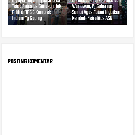
Diguyur Hujan, Ilyas Sitorus
Di Hadapan Forkopimda dan
Tetap Antusias Gunakan Hak
Wartawan, Pj Gubernur
Pilih di TPS 3 Komplek
Sumut Agus Fatoni Ingatkan
Inalum Tg Gading
Kembali Netralitas ASN
POSTING KOMENTAR