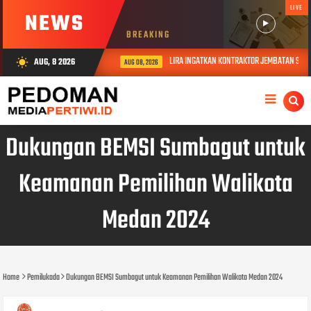
LIVE
NEWS
BREAKING
LIRA INGATKAN KONTRAKTOR JEMBATAN S. JA
AUG, 8 2026
wb_sunny
AUG 08, 2026
Dukungan BEMSI Sumbagut untuk
Keamanan Pemilihan Walikota
Medan 2024
Home
Pemilukada
Dukungan BEMSI Sumbagut untuk Keamanan Pemilihan Walikota Medan 2024