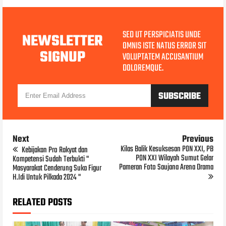
SED UT PERSPICIATIS UNDE
NEWSLETTER
OMNIS ISTE NATUS ERROR SIT
SIGNUP
VOLUPTATEM ACCUSANTIUM
DOLOREMQUE.
Next
Previous
Kilas Balik Kesuksesan PON XXI, PB
Kebijakan Pro Rakyat dan
PON XXI Wilayah Sumut Gelar
Kompetensi Sudah Terbukti "
Pameran Foto Saujana Arena Drama
Masyarakat Cenderung Suka Figur
H.Idi Untuk Pilkada 2024 "
RELATED POSTS