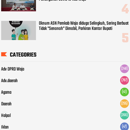
Oknum ASN Pemkab Wajo diduga Selingkuh, Sering Berbuat
Tidak "Senonoh" Dimobil, Parkiran Kantor Bupati
CATEGORIES
Adv DPRD Wajo
(248)
Adv.daerah
(797)
Agama
(41)
Daerah
(255)
Halpol
(266)
Iklan
(47)