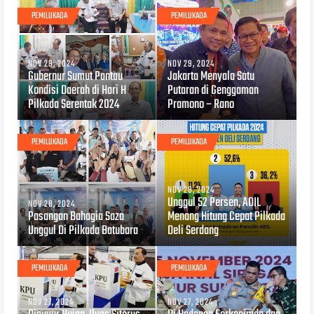
PEMILUKADA
PEMILUKADA
NOV 29, 2024
NOV 29, 2024
Gubernur Sumut Pantau
Jakarta Menyala Satu
Kondisi Daerah di Hari H
Putaran di Genggaman
Pilkada Serentak 2024
Pramono – Rano
PEMILUKADA
PEMILUKADA
NOV 28, 2024
Unggul 52 Persen, ADIL
NOV 28, 2024
Pasangan Bahagia Saza
Menang Hitung Cepat Pilkada
Unggul Di Pilkada Batubara
Deli Serdang
PEMILUKADA
PEMILUKADA
NOV 27, 2024
NOV 27, 2024