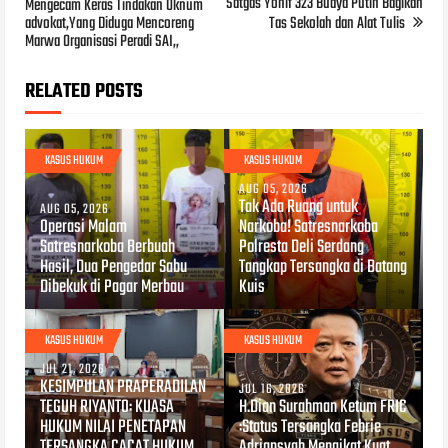
Satgas Yonif 323 Buaya Putih Bagikan
Mengecam Keras Tindakan Oknum
advokat,Yang Diduga Mencoreng
Tas Sekolah dan Alat Tulis
Marwa Organisasi Peradi SAI,,
RELATED POSTS
KASUS HUKUM
KASUS HUKUM
AUG 05, 2026
Tak Ada Ruang untuk
AUG 05, 2026
Operasi Malam
Narkoba! Satresnarkoba
Satresnarkoba Berbuah
Polresta Deli Serdang
Hasil, Dua Pengedar Sabu
Tangkap Tersangka di Batang
Dibekuk di Pagar Merbau
Kuis
KASUS HUKUM
KASUS HUKUM
JUL 21, 2026
KESIMPULAN PRAPERADILAN
JUL 16, 2026
TEGUH RIYANTO: KUASA
H.Dian Surahman Ketum FRIC
HUKUM NILAI PENETAPAN
:Status Tersangka Febrie
TERSANGKA CACAT HUKUM
Adriansyah Mengikat Kuat