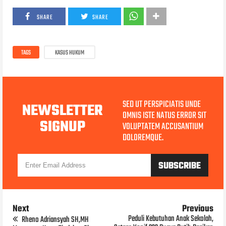
SHARE
SHARE
TAGS
KASUS HUKUM
SED UT PERSPICIATIS UNDE
NEWSLETTER
OMNIS ISTE NATUS ERROR SIT
SIGNUP
VOLUPTATEM ACCUSANTIUM
DOLOREMQUE.
Next
Previous
Peduli Kebutuhan Anak Sekolah,
Rheno Adriansyah SH,MH