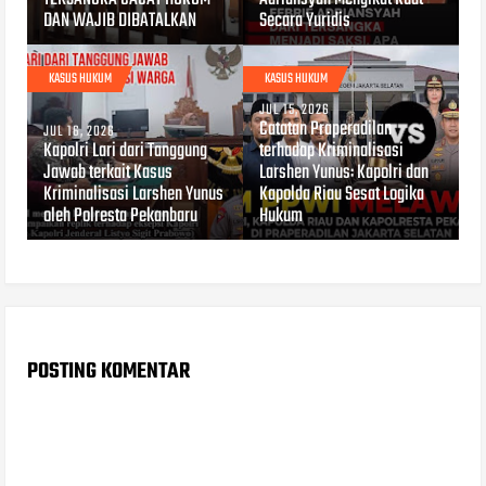
DAN WAJIB DIBATALKAN
Secara Yuridis
KASUS HUKUM
KASUS HUKUM
JUL 15, 2026
Catatan Praperadilan
JUL 16, 2026
Kapolri Lari dari Tanggung
terhadap Kriminalisasi
Jawab terkait Kasus
Larshen Yunus: Kapolri dan
Kriminalisasi Larshen Yunus
Kapolda Riau Sesat Logika
oleh Polresta Pekanbaru
Hukum
POSTING KOMENTAR