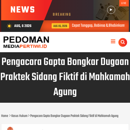
LIVE
NEWS
BREAKING
ngkuyung Tahap III TA. 2026
Cepat Tanggap, Babinsa & Bhabinkamtibma
AUG, 6 2026
wb_sunny
AUG 05, 2026
Pengacara Gapta Bongkar Dugaan
Praktek Sidang Fiktif di Mahkamah
Agung
Home
Kasus Hukum
Pengacara Gapta Bongkar Dugaan Praktek Sidang Fiktif di Mahkamah Agung