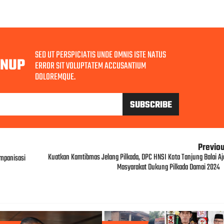
SED UT PERSPICIATIS UNDE OMNIS ISTE NATUS
GNUP
ERROR SIT VOLUPTATEM ACCUSANTIUM
DOLOREMQUE.
Previo
Kuatkan Kamtibmas Jelang Pilkada, DPC HNSI Kota Tanjung Balai Aj
mpanisasi
Masyarakat Dukung Pilkada Damai 2024