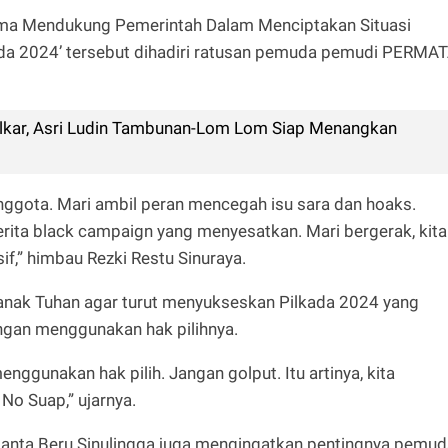
ama Mendukung Pemerintah Dalam Menciptakan Situasi
a 2024’ tersebut dihadiri ratusan pemuda pemudi PERMA
kar, Asri Ludin Tambunan-Lom Lom Siap Menangkan
gota. Mari ambil peran mencegah isu sara dan hoaks.
berita black campaign yang menyesatkan. Mari bergerak, kita
f,” himbau Rezki Restu Sinuraya.
ak Tuhan agar turut menyukseskan Pilkada 2024 yang
gan menggunakan hak pilihnya.
ggunakan hak pilih. Jangan golput. Itu artinya, kita
No Suap,” ujarnya.
ianta Beru Sinulingga juga mengingatkan pentingnya pemud