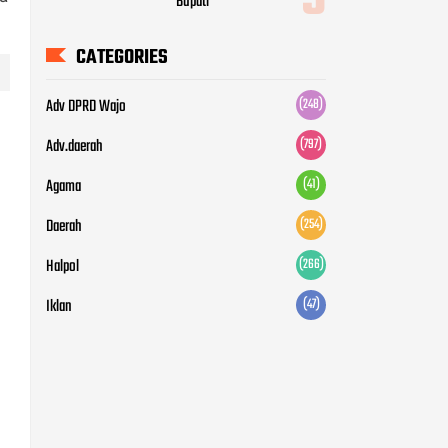
Bupati
CATEGORIES
Adv DPRD Wajo
(248)
Adv.daerah
(797)
Agama
(41)
Daerah
(254)
Halpol
(266)
Iklan
(47)