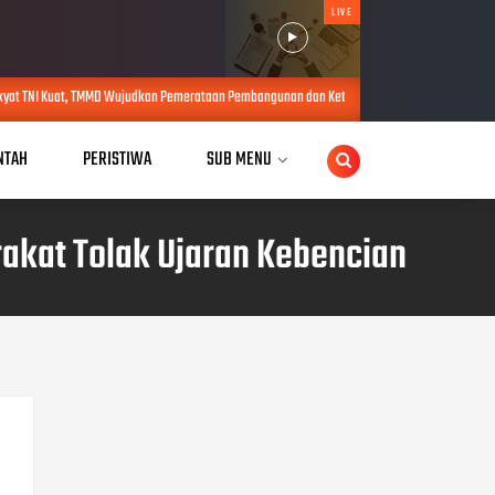
LIVE
 Wujudkan Pemerataan Pembangunan dan Ketahanan Nasional di Daerah.
AUG 05, 2026
NTAH
PERISTIWA
SUB MENU
akat Tolak Ujaran Kebencian