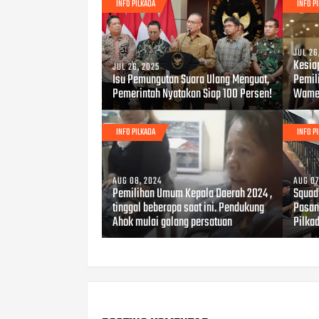
INFO PILKADA
INFO P
JUL 26
Kesia
JUL 26, 2025
Isu Pemungutan Suara Ulang Menguat,
Pemili
Pemerintah Nyatakan Siap 100 Persen!
Wame
INFO PILKADA
INFO P
AUG 08, 2024
AUG 07
Pemilihan Umum Kepala Daerah 2024 ,
Squad
tinggal beberapa saat ini. Pendukung
Pasan
Ahok mulai galang persatuan
Pilka