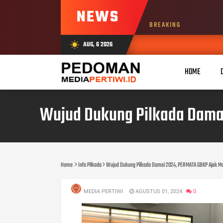
NEWS
BREAKING
AUG, 6 2026
wb_sunny
HOME
Wujud Dukung Pilkada Damai
Home
Info Pilkada
Wujud Dukung Pilkada Damai 2024, PERMATA GBKP Ajak Ma
MEDIA PERTIWI
AGUSTUS 01, 2024
0