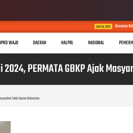
Bersama Rakyat TNI Kuat, TMMD
AUG 05, 2026
DPRD WAJO
DAERAH
HALPOL
NASIONAL
PEMERI
 2024, PERMATA GBKP Ajak Masyar
syarakat Tolak Ujaran Kebencian