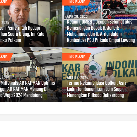
ILKADA
INFO PILKADA
APR 20, 2025
Ketum ( OMBB ) Ucapan Selamat atas
, 2025
pan Pemerintah Hadapi
Kemenangan Bapak H. Joncik
han Suara Ulang, Ini Kata
Muhammad dan H. Arifai dalam
nko Polkam
Kontestasi PSU Pilkada Empat Lawang
ILKADA
INFO PILKADA
, 2024
AUG 06, 2024
 Millenials AR RAHMAN Optimis
Terima Rekomendasi Golkar, Asri
gan AR RAHMAN Menang Di
Ludin Tambunan-Lom Lom Siap
da Wajo 2024 Mendatang
Menangkan Pilkada Deliserdang