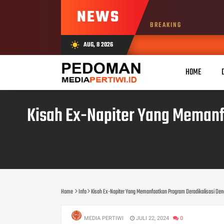
NEWS
BREAKING
AUG, 8 2026
wb_sunny
HOME
Kisah Ex-Napiter Yang Memanfa
Home
Info
Kisah Ex-Napiter Yang Memanfaatkan Program Deradikalisasi Deng
MEDIA PERTIWI
JULI 22, 2024
0