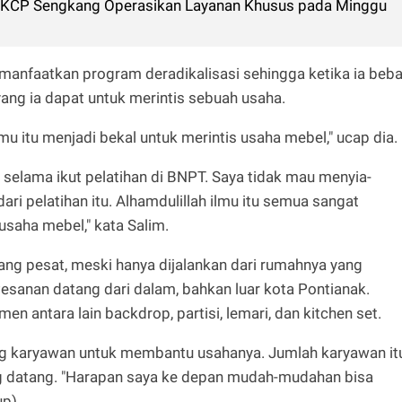
 KCP Sengkang Operasikan Layanan Khusus pada Minggu
emanfaatkan program deradikalisasi sehingga ketika ia beb
ng ia dapat untuk merintis sebuah usaha.
lmu itu menjadi bekal untuk merintis usaha mebel," ucap dia.
 selama ikut pelatihan di BNPT. Saya tidak mau menyia-
ri pelatihan itu. Alhamdulillah ilmu itu semua sangat
saha mebel," kata Salim.
ng pesat, meski hanya dijalankan dari rumahnya yang
esanan datang dari dalam, bahkan luar kota Pontianak.
n antara lain backdrop, partisi, lemari, dan kitchen set.
g karyawan untuk membantu usahanya. Jumlah karyawan it
g datang. "Harapan saya ke depan mudah-mudahan bisa
p) .