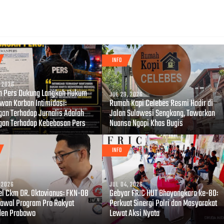
INFO
, 2026
 Pers Dukung Langkah Hukum
JUL 29, 2026
wan Korban Intimidasi:
Rumah Kopi Celebes Resmi Hadir di
gan Terhadap Jurnalis Adalah
Jalan Sulawesi Sengkang, Tawarkan
gan Terhadap Kebebasan Pers
Nuansa Ngopi Khas Bugis
INFO
, 2026
JUL 04, 2026
el Ckm DR. Oktovianus: FKN-08
Gebyar FRIC HUT Bhayangkara ke-80:
Kawal Program Pro Rakyat
Perkuat Sinergi Polri dan Masyarakat
den Prabowo
Lewat Aksi Nyata