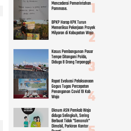
Tempe Ditangani Polda,
Diduga 8 Orang Terpanggil
Rapat Evaluasi Pelaksanaan
Gogus Tugas Percepatan
Penanganan Covid 19 Kab
Wajo
Oknum ASN Pemkab Wajo
diduga Selingkuh, Sering
Berbuat Tidak "Senonoh"
Dimobil, Parkiran Kantor
Bupati
CATEGORIES
Adv DPRD Wajo
(248)
Adv.daerah
(797)