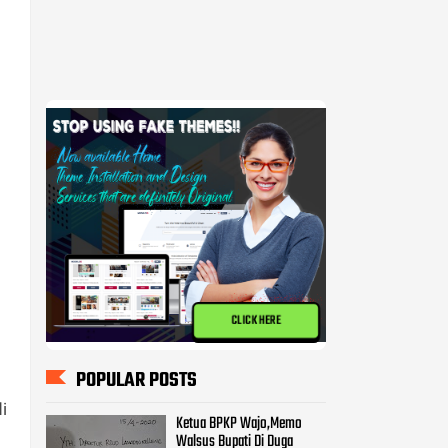
CLICK HERE
POPULAR POSTS
Ketua BPKP Wajo,Memo
Walsus Bupati Di Duga
Mencederai Pemerintahan
Pammase.
BPKP Harap KPK Turun
Memeriksa Pekerjaan Proyek
Milyaran di Kabupatan Wajo
i
Kasus Pembangunan Pasar