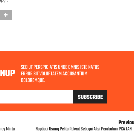
SED UT PERSPICIATIS UNDE OMNIS ISTE NATUS
GNUP
ERROR SIT VOLUPTATEM ACCUSANTIUM
DOLOREMQUE.
Previo
ndy Minta
Noptiadi Usung Pelita Rakyat Sebagai Aksi Perubahan PKA LAN