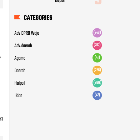
Agama
(41)
Daerah
(255)
Halpol
(266)
Iklan
(47)
p
ng