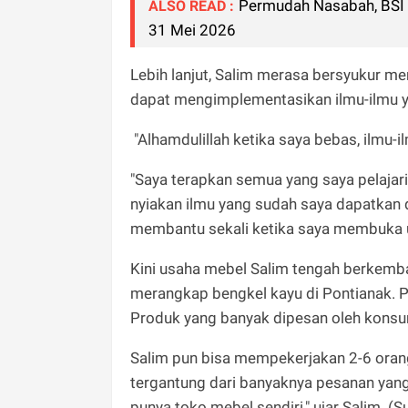
Permudah Nasabah, BSI
ALSO READ :
31 Mei 2026
Lebih lanjut, Salim merasa bersyukur m
dapat mengimplementasikan ilmu-ilmu ya
"Alhamdulillah ketika saya bebas, ilmu-i
"Saya terapkan semua yang saya pelajari
nyiakan ilmu yang sudah saya dapatkan da
membantu sekali ketika saya membuka u
Kini usaha mebel Salim tengah berkemba
merangkap bengkel kayu di Pontianak. P
Produk yang banyak dipesan oleh konsume
Salim pun bisa mempekerjakan 2-6 oran
tergantung dari banyaknya pesanan yan
punya toko mebel sendiri," ujar Salim. (Su