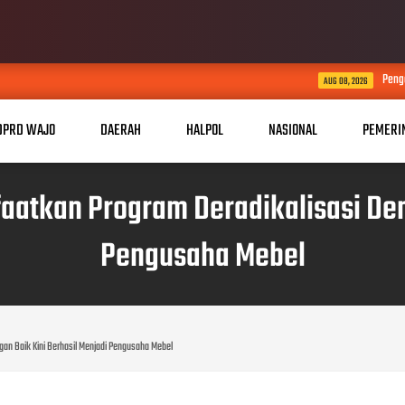
Pengacara Senior Erles Ra
AUG 08, 2026
DPRD WAJO
DAERAH
HALPOL
NASIONAL
PEMERI
atkan Program Deradikalisasi Den
Pengusaha Mebel
an Baik Kini Berhasil Menjadi Pengusaha Mebel