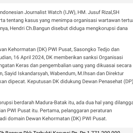
donesian Journalist Watch (IJW), HM. Jusuf Rizal,SH
ta tentang kasus yang menimpa organisasi wartawan tertu
tumnya, Hendri Ch.Bangun disebut diduga mengkorupsi dana
Dewan Kehormatan (DK) PWI Pusat, Sasongko Tedjo dan
dian, 16 April 2024, DK memberikan sanksi Organisasi
ingatan Keras dan pengembalian uang yang dikuasai secara
en, Sayid Iskandarsyah, Wabendum, M.Ihsan dan Direktur
ikan dipecat. Keputusan DK didukung Dewan Penasehat (DP
korupsi berdarah Madura-Batak itu, ada dua hal yang dilangg
ian PWI Pusat itu. Pertama, pelanggaran peraturan
menjadi domain Dewan Kehormatan (DK) PWI Pusat.
Ch Bangun Dkk Terbukti Korupsi Rp. Rp 1.771.200.000