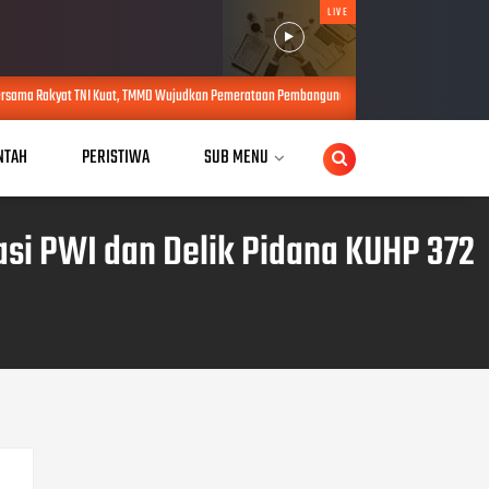
LIVE
t, TMMD Wujudkan Pemerataan Pembangunan dan Ketahanan Nasional di Daerah.
AUG 
NTAH
PERISTIWA
SUB MENU
asi PWI dan Delik Pidana KUHP 372