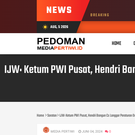
NEWS
BREAKING
AUG, 5 2026
wb_sunny
HOME
IJW: Ketum PWI Pusat, Hendri Ban
Home
Sorotan
IJW: Ketum PWI Pusat, Hendri Bangun Cs Langgar Peraturan Or
MEDIA PERTIWI
JUNI 04, 2024
0