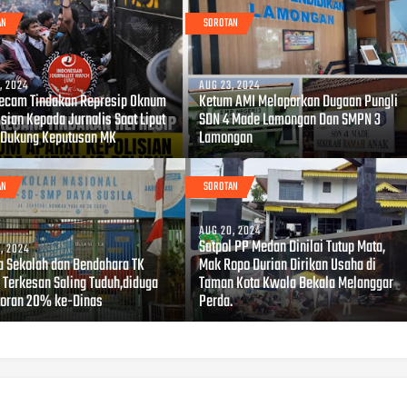
AN
SOROTAN
, 2024
AUG 23, 2024
ecam Tindakan Represip Oknum
Ketum AMI Melaporkan Dugaan Pungli
sian Kepada Jurnalis Saat Liput
SDN 4 Made Lamongan Dan SMPN 3
Dukung Keputusan MK
Lamongan
AN
SOROTAN
AUG 20, 2024
Satpol PP Medan Dinilai Tutup Mata,
, 2024
a Sekolah dan Bendahara TK
Mak Ropo Durian Dirikan Usaha di
 Terkesan Saling Tuduh,diduga
Taman Kota Kwala Bekala Melanggar
toran 20% ke-Dinas
Perda.