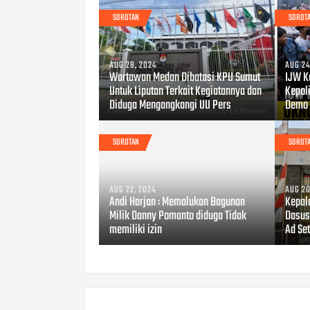
SOROTAN
SOROT
AUG 28, 2024
AUG 24
Wartawan Medan Dibatasi KPU Sumut
IJW K
Untuk Liputan Terkait Kegiatannya dan
Kepoli
Diduga Mengangkangi UU Pers
Demo 
SOROTAN
SOROT
AUG 22, 2024
AUG 20
Andi Harjan : Memalukan Bagunan
Kepal
Milik Danny Pomanto diduga Tidak
Dasus
memiliki izin
Ad Se