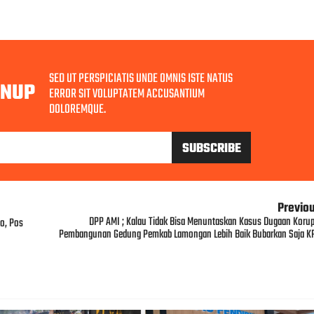
SED UT PERSPICIATIS UNDE OMNIS ISTE NATUS
GNUP
ERROR SIT VOLUPTATEM ACCUSANTIUM
DOLOREMQUE.
Previo
DPP AMI ; Kalau Tidak Bisa Menuntaskan Kasus Dugaan Korup
o, Pos
Pembangunan Gedung Pemkab Lamongan Lebih Baik Bubarkan Saja K