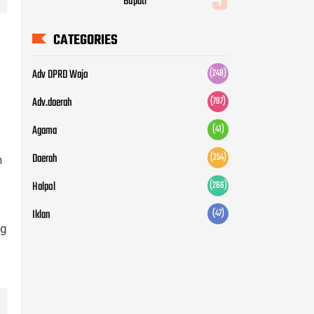
Bupati
CATEGORIES
Adv DPRD Wajo
(248)
Adv.daerah
(797)
Agama
(41)
Daerah
(254)
n
Halpol
(266)
Iklan
(47)
ng