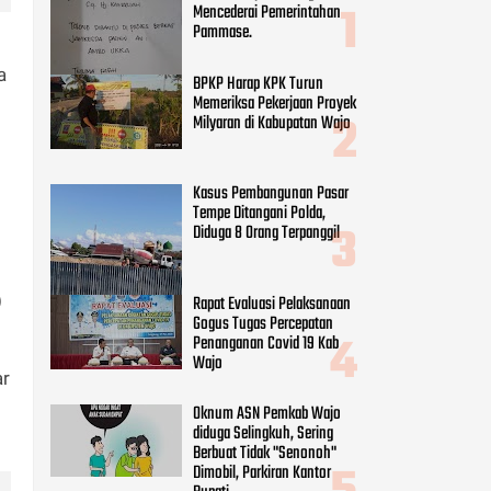
Mencederai Pemerintahan
Pammase.
a
BPKP Harap KPK Turun
Memeriksa Pekerjaan Proyek
Milyaran di Kabupatan Wajo
Kasus Pembangunan Pasar
Tempe Ditangani Polda,
Diduga 8 Orang Terpanggil
)
Rapat Evaluasi Pelaksanaan
Gogus Tugas Percepatan
Penanganan Covid 19 Kab
Wajo
ar
Oknum ASN Pemkab Wajo
diduga Selingkuh, Sering
Berbuat Tidak "Senonoh"
Dimobil, Parkiran Kantor