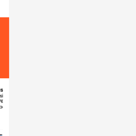
us
si
PK