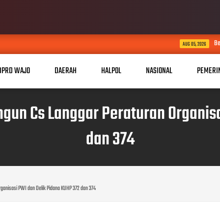
Bersama Rakyat TNI Kua
AUG 05, 2026
DPRD WAJO
DAERAH
HALPOL
NASIONAL
PEMERI
gun Cs Langgar Peraturan Organis
dan 374
ganisasi PWI dan Delik Pidana KUHP 372 dan 374