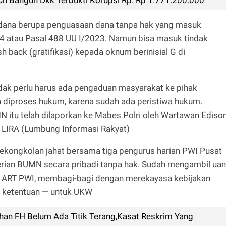
idana berupa penguasaan dana tanpa hak yang masuk
 atau Pasal 488 UU I/2023. Namun bisa masuk tindak
sh back (gratifikasi) kepada oknum berinisial G di
dak perlu harus ada pengaduan masyarakat ke pihak
sa diproses hukum, karena sudah ada peristiwa hukum.
 itu telah dilaporkan ke Mabes Polri oleh Wartawan Ediso
 LIRA (Lumbung Informasi Rakyat)
ekongkolan jahat bersama tiga pengurus harian PWI Pusat
rian BUMN secara pribadi tanpa hak. Sudah mengambil ua
4 ART PWI, membagi-bagi dengan merekayasa kebijakan
r ketentuan — untuk UKW
n FH Belum Ada Titik Terang,Kasat Reskrim Yang