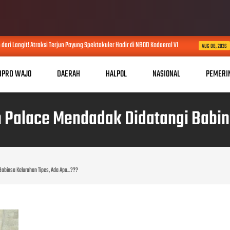
ri Langit! Atraksi Terjun Payung Spektakuler Hadir di NBOD Kodaeral VI
AUG 08, 2026
DPRD WAJO
DAERAH
HALPOL
NASIONAL
PEMERI
ah Palace Mendadak Didatangi Babin
Babinsa Kelurahan Tipes, Ada Apa...???