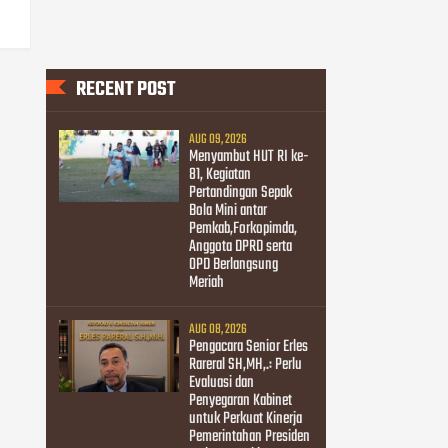
RECENT POST
AUG 09, 2026
Menyambut HUT RI ke-
81, Kegiatan
Pertandingan Sepak
Bola Mini antar
Pemkab,Forkopimda,
Anggota DPRD serta
OPD Berlangsung
Meriah
AUG 08, 2026
Pengacara Senior Erles
Rareral SH,MH,.: Perlu
Evaluasi dan
Penyegaran Kabinet
untuk Perkuat Kinerja
Pemerintahan Presiden