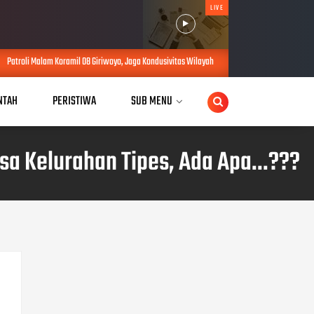
LIVE
Patroli Malam Koramil 08 Giriwoyo, Jaga Kondusivitas Wilayah
Pegangan
AUG 08, 2026
NTAH
PERISTIWA
SUB MENU
sa Kelurahan Tipes, Ada Apa...???