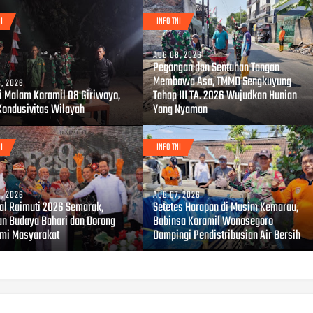
I
INFO TNI
AUG 08, 2026
Pegangan dan Sentuhan Tangan
Membawa Asa, TMMD Sengkuyung
, 2026
li Malam Koramil 08 Giriwoyo,
Tahap III TA. 2026 Wujudkan Hunian
Kondusivitas Wilayah
Yang Nyaman
I
INFO TNI
, 2026
AUG 07, 2026
val Raimuti 2026 Semarak,
Setetes Harapan di Musim Kemarau,
an Budaya Bahari dan Dorong
Babinsa Koramil Wonosegoro
mi Masyarakat
Dampingi Pendistribusian Air Bersih