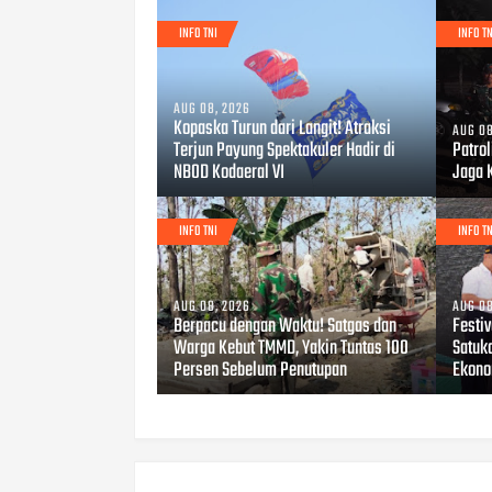
INFO TNI
INFO TN
AUG 08, 2026
Kopaska Turun dari Langit! Atraksi
AUG 08
Terjun Payung Spektakuler Hadir di
Patro
NBOD Kodaeral VI
Jaga 
INFO TNI
INFO TN
AUG 08, 2026
AUG 08
Berpacu dengan Waktu! Satgas dan
Festi
Warga Kebut TMMD, Yakin Tuntas 100
Satuk
Persen Sebelum Penutupan
Ekono