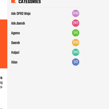
CATEGORIES
Adv DPRD Wajo
(248)
Adv.daerah
(797)
Agama
(41)
Daerah
(255)
Halpol
(266)
Iklan
(47)
us
ng