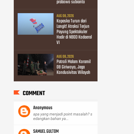
prabowo subianto
AUG 08, 2026
Kopaska Turun dari
Langit! Atraksi Terjun
Payung Spektakuler
Hadir di NBOD Kodaeral
VI
AUG 08, 2026
Patroli Malam Koramil
08 Giriwoyo, Jaga
Kondusivitas Wilayah
COMMENT
Anonymous
apa yang menjadi point masalah? s
edangkan bahan ya...
SAMUEL GULTOM