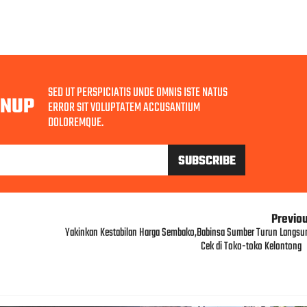
SED UT PERSPICIATIS UNDE OMNIS ISTE NATUS
GNUP
ERROR SIT VOLUPTATEM ACCUSANTIUM
DOLOREMQUE.
Previo
Yakinkan Kestabilan Harga Sembako,Babinsa Sumber Turun Langsu
Cek di Toko-toko Kelontong