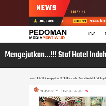
NEWS
BREAKING
rkuat Kinerja Pemerintahan Presiden prabowo subianto
Kopaska Turun da
AUG, 9 2026
wb_sunny
AUG 08, 2026
HOME
Mengejutkan...!!! Staf Hotel Ind
Home
Info TNI
Mengejutkan...!!! Staf Hotel Indah Palace Mendadak Didatangi 
MEDIA PERTIWI
MARET 25, 2024
0