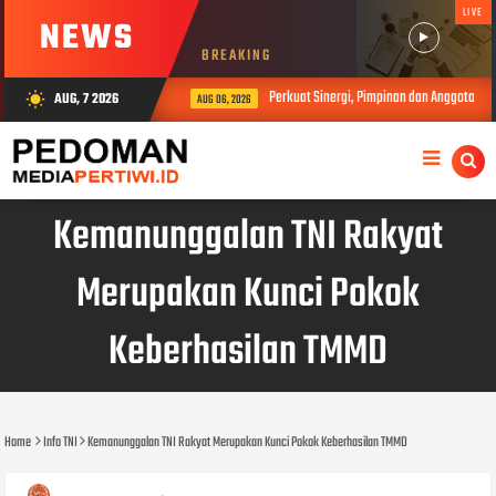
LIVE
NEWS
BREAKING
Perkuat Sinergi, Pimpinan dan Anggota DP
AUG, 7 2026
wb_sunny
AUG 06, 2026
Kemanunggalan TNI Rakyat
Merupakan Kunci Pokok
Keberhasilan TMMD
Home
Info TNI
Kemanunggalan TNI Rakyat Merupakan Kunci Pokok Keberhasilan TMMD