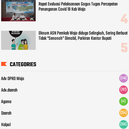
Rapat Evaluasi Pelaksanaan Gogus Tugas Percepatan
Penanganan Covid 19 Kab Wajo
Oknum ASN Pemkab Wajo diduga Selingkuh, Sering Berbuat
Tidak "Senonoh" Dimobil, Parkiran Kantor Bupati
CATEGORIES
Adv DPRD Wajo
(248)
Adv.daerah
(797)
Agama
(41)
Daerah
(254)
Halpol
(266)