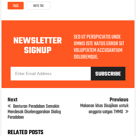
TAGS
INFO TNI
SED UT PERSPICIATIS UNDE
NEWSLETTER
OMNIS ISTE NATUS ERROR SIT
SIGNUP
VOLUPTATEM ACCUSANTIUM
DOLOREMQUE.
Next
Previous
Makanan khas Disajikan untuk
Benturan Peradaban Semakin
Mendesak Diselenggarakan Dialog
anggota satgas TMMD
Peradaban
RELATED POSTS