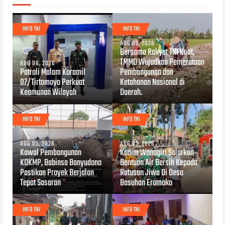
INFO TNI
INFO TNI
AUG 05, 2026
Bersama Rakyat TNI Kuat,
TMMD Wujudkan Pemerataan
AUG 06, 2026
Patroli Malam Koramil
Pembangunan dan
07/Tirtomoyo Perkuat
Ketahanan Nasional di
Keamanan Wilayah
Daerah.
INFO TNI
INFO TNI
AUG 05, 2026
AUG 05, 2026
Kawal Pembangunan
Kodim Wonogiri Salurkan
KDKMP, Babinsa Banyudono
Bantuan Air Bersih Kepada
Pastikan Proyek Berjalan
Ratusan Jiwa Di Desa
Tepat Sasaran
Basuhan Eromoko
INFO TNI
INFO TNI