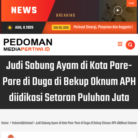
LIVE
NEWS
BREAKING
Perkuat Sinergi, Pimpinan dan Anggota DPRD Wa
AUG, 6 2026
wb_sunny
AUG 06, 2026
Judi Sabung Ayam di Kota Pare-
Pare di Duga di Bekup Oknum APH
diidikasi Setoran Puluhan Juta
Home
Hukum&Kriminal
Judi Sabung Ayam di Kota Pare-Pare di Duga di Bekup Oknum APH diidikasi Setoran