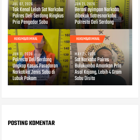
JUL 07, 2026
JUN 21, 2026
Tak Kenal Lelah Sat Narkoba
Berani nyimpan Narkoba
Polres Deli Serdang Ringkus
dibekuk Satresnarkoba
Pria Pengedar Sabu
Polresta Deli Serdang
HUKUM&KRIMINAL
HUKUM&KRIMINAL
JUN 11, 2026
MAY 21, 2026
Polresta Deli Serdang
Sat Narkoba Polres
Ungkap Kasus Peredaran
Bulukumba Amankan Pria
Narkotika Jenis Sabu di
Asal Kajang, Lebih 4 Gram
Lubuk Pakam
Sabu Disita
POSTING KOMENTAR