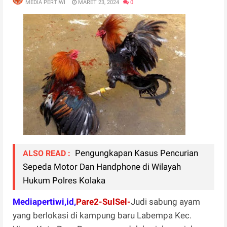
MEDIA PERTIWI
MARET 23, 2024
0
Pengungkapan Kasus Pencurian
ALSO READ :
Sepeda Motor Dan Handphone di Wilayah
Hukum Polres Kolaka
Mediapertiwi,id,
Pare2-SulSel-
Judi sabung ayam
yang berlokasi di kampung baru Labempa Kec.