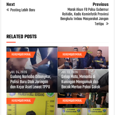
Next
Previous
Marak Akun FB Palsu Gubernur
Posting Lebih Baru
Rohidin, Kadis Kominfotik Provinsi
Bengkulu Imbau Masyarakat Jangan
Tertipu
RELATED POSTS
HUKUM&KRIMINAL
HUKUM&KRIMINAL
JUL 24, 2026
JUL 13, 2026
Gudang Narkoba Dibongkar,
Gelap Mata, Menantu di
Polisi Buru Otak Jaringan
Kuningan Mengamuk dan
dan Kejar Aset Lewat TPPU
Bacok Mertua Pakai Golok
HUKUM&KRIMINAL
HUKUM&KRIMINAL