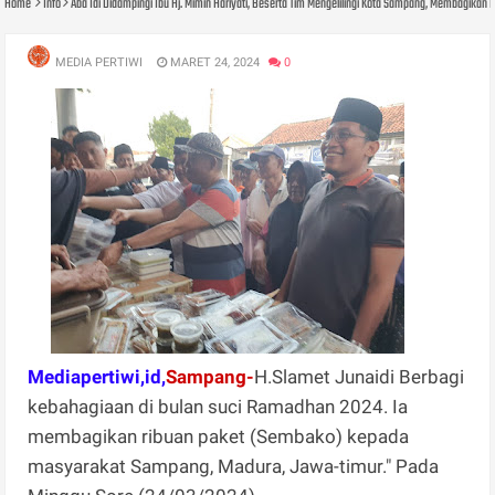
Home
Info
Aba Idi Didampingi Ibu Hj. Mimin Hariyati, Beserta Tim Mengelilingi Kota Sampang, Membagika
MEDIA PERTIWI
MARET 24, 2024
0
Mediapertiwi,id,
Sampang-
H.Slamet Junaidi Berbagi
kebahagiaan di bulan suci Ramadhan 2024. Ia
membagikan ribuan paket (Sembako) kepada
masyarakat Sampang, Madura, Jawa-timur." Pada