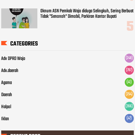
Oknum ASN Pemkab Wajo diduga Selingkuh, Sering Berbuat
Tidak "Senonoh" Dimobil, Parkiran Kantor Bupati
CATEGORIES
Adv DPRD Wajo
(248)
Adv.daerah
(797)
Agama
(41)
Daerah
(254)
Halpol
(266)
Iklan
(47)