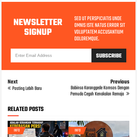
SED UT PERSPICIATIS UNDE
NEWSLETTER
OMNIS ISTE NATUS ERROR SIT
SIGNUP
VOLUPTATEM ACCUSANTIUM
DOLOREMQUE.
Next
Previous
Babinsa Karanggede Komsos Dengan
Posting Lebih Baru
Pemuda Cegah Kenakalan Remaja
RELATED POSTS
INFO
INFO
JUL 31, 2026