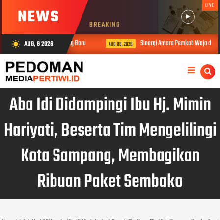
LIVE
NEWS
BREAKING
aturahmi Kapolres Wajo yang Baru
Sinergi Antara Pemkab Wajo dan Pol
AUG, 6 2026
wb_sunny
AUG 06, 2026
Aba Idi Didampingi Ibu Hj. Mimin
Hariyati, Beserta Tim Mengelilingi
Kota Sampang, Membagikan
Ribuan Paket Sembako