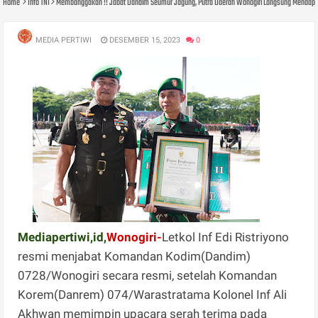
Home
Info TNI
Membanggakan !! Jabat Dandim Seumur Jagung, Putra Daerah Wonogiri Langsung Mendapa
MEDIA PERTIWI
DESEMBER 15, 2023
0
Mediapertiwi,id,
Wonogiri-
Letkol Inf Edi Ristriyono
resmi menjabat Komandan Kodim(Dandim)
0728/Wonogiri secara resmi, setelah Komandan
Korem(Danrem) 074/Warastratama Kolonel Inf Ali
Akhwan memimpin upacara serah terima pada