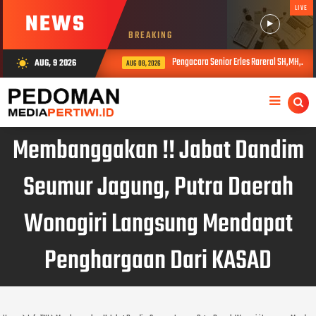
LIVE
NEWS
BREAKING
Pengacara Senior Erles Rareral SH,MH,.: P
AUG, 9 2026
wb_sunny
AUG 08, 2026
Membanggakan !! Jabat Dandim
Seumur Jagung, Putra Daerah
Wonogiri Langsung Mendapat
Penghargaan Dari KASAD