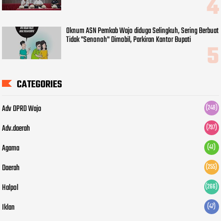
Oknum ASN Pemkab Wajo diduga Selingkuh, Sering Berbuat
Tidak "Senonoh" Dimobil, Parkiran Kantor Bupati
CATEGORIES
Adv DPRD Wajo
(248)
Adv.daerah
(797)
Agama
(41)
Daerah
(255)
Halpol
(266)
Iklan
(47)