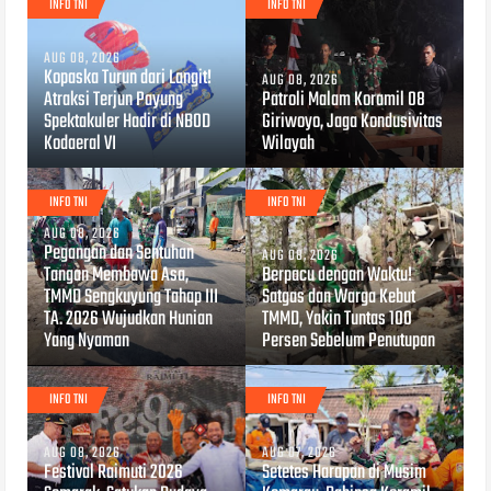
INFO TNI
INFO TNI
AUG 08, 2026
Kopaska Turun dari Langit!
AUG 08, 2026
Atraksi Terjun Payung
Patroli Malam Koramil 08
Spektakuler Hadir di NBOD
Giriwoyo, Jaga Kondusivitas
Kodaeral VI
Wilayah
INFO TNI
INFO TNI
AUG 08, 2026
Pegangan dan Sentuhan
AUG 08, 2026
Tangan Membawa Asa,
Berpacu dengan Waktu!
TMMD Sengkuyung Tahap III
Satgas dan Warga Kebut
TA. 2026 Wujudkan Hunian
TMMD, Yakin Tuntas 100
Yang Nyaman
Persen Sebelum Penutupan
INFO TNI
INFO TNI
AUG 08, 2026
AUG 07, 2026
Festival Raimuti 2026
Setetes Harapan di Musim