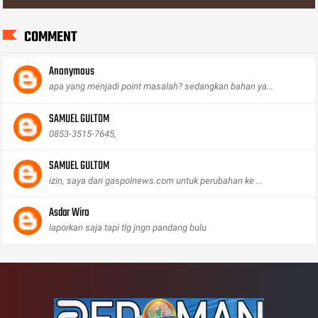
COMMENT
Anonymous
apa yang menjadi point masalah? sedangkan bahan ya...
SAMUEL GULTOM
0853-3515-7645,
SAMUEL GULTOM
izin, saya dari gaspolnews.com untuk perubahan ke ...
Asdar Wiro
laporkan saja tapi tlg jngn pandang bulu