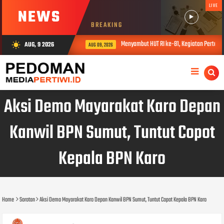
LIVE
NEWS
BREAKING
Menyambut HUT RI ke-81, Kegiatan Pertandi
AUG, 9 2026
wb_sunny
AUG 09, 2026
Aksi Demo Mayarakat Karo Depan
Kanwil BPN Sumut, Tuntut Copot
Kepala BPN Karo
Home
Sorotan
Aksi Demo Mayarakat Karo Depan Kanwil BPN Sumut, Tuntut Copot Kepala BPN Karo