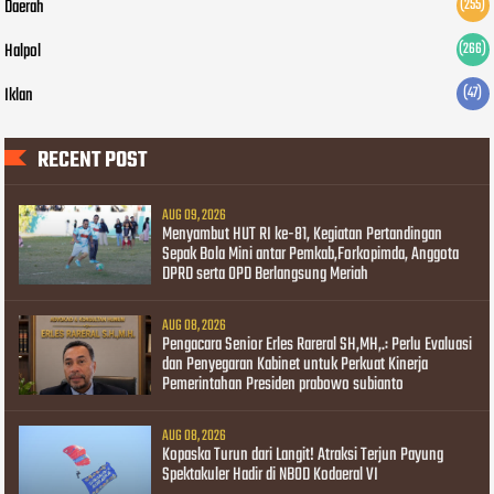
Daerah
(255)
Halpol
(266)
Iklan
(47)
RECENT POST
AUG 09, 2026
Menyambut HUT RI ke-81, Kegiatan Pertandingan
Sepak Bola Mini antar Pemkab,Forkopimda, Anggota
DPRD serta OPD Berlangsung Meriah
AUG 08, 2026
Pengacara Senior Erles Rareral SH,MH,.: Perlu Evaluasi
dan Penyegaran Kabinet untuk Perkuat Kinerja
Pemerintahan Presiden prabowo subianto
AUG 08, 2026
Kopaska Turun dari Langit! Atraksi Terjun Payung
Spektakuler Hadir di NBOD Kodaeral VI