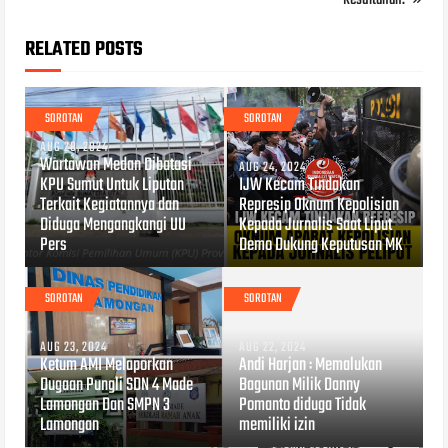
RELATED POSTS
SOROTAN
SOROTAN
AUG 28, 2024
Wartawan Medan Dibatasi
AUG 24, 2024
KPU Sumut Untuk Liputan
IJW Kecam Tindakan
Terkait Kegiatannya dan
Represip Oknum Kepolisian
Diduga Mengangkangi UU
Kepada Jurnalis Saat Liput
Pers
Demo Dukung Keputusan MK
SOROTAN
SOROTAN
AUG 23, 2024
AUG 22, 2024
Ketum AMI Melaporkan
Andi Harjan : Memalukan
Dugaan Pungli SDN 4 Made
Bagunan Milik Danny
Lamongan Dan SMPN 3
Pomanto diduga Tidak
Lamongan
memiliki izin