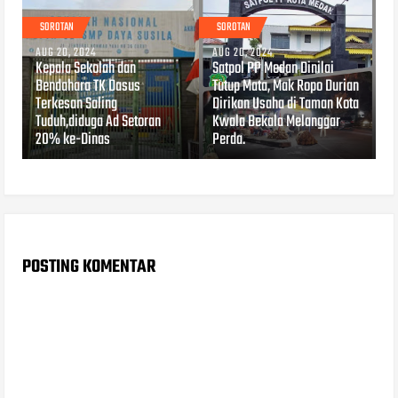
SOROTAN
SOROTAN
AUG 20, 2024
AUG 20, 2024
Kepala Sekolah dan
Satpol PP Medan Dinilai
Bendahara TK Dasus
Tutup Mata, Mak Ropo Durian
Terkesan Saling
Dirikan Usaha di Taman Kota
Tuduh,diduga Ad Setoran
Kwala Bekala Melanggar
20% ke-Dinas
Perda.
POSTING KOMENTAR