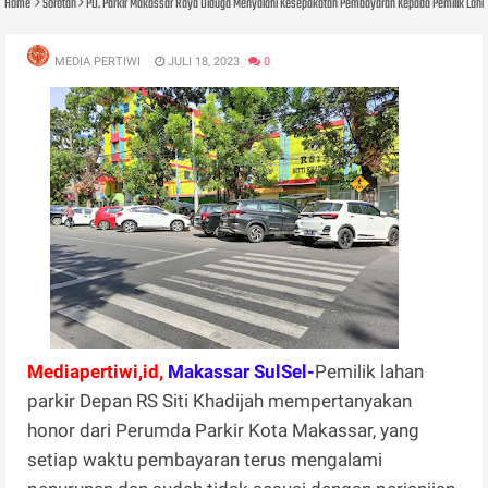
Home
Sorotan
PD. Parkir Makassar Raya Diduga Menyalahi Kesepakatan Pembayaran Kepada Pemilik Lah
MEDIA PERTIWI
JULI 18, 2023
0
Mediapertiwi,id,
Makassar SulSel-
Pemilik lahan
parkir Depan RS Siti Khadijah mempertanyakan
honor dari Perumda Parkir Kota Makassar, yang
setiap waktu pembayaran terus mengalami