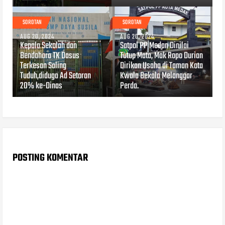
SOROTAN
SOROTAN
AUG 20, 2024
AUG 20, 2024
Kepala Sekolah dan
Satpol PP Medan Dinilai
Bendahara TK Dasus
Tutup Mata, Mak Ropo Durian
Terkesan Saling
Dirikan Usaha di Taman Kota
Tuduh,diduga Ad Setoran
Kwala Bekala Melanggar
20% ke-Dinas
Perda.
POSTING KOMENTAR