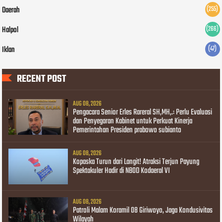
Daerah
(255)
Halpol
(266)
Iklan
(47)
RECENT POST
AUG 08, 2026
Pengacara Senior Erles Rareral SH,MH,.: Perlu Evaluasi
dan Penyegaran Kabinet untuk Perkuat Kinerja
Pemerintahan Presiden prabowo subianto
AUG 08, 2026
Kopaska Turun dari Langit! Atraksi Terjun Payung
Spektakuler Hadir di NBOD Kodaeral VI
AUG 08, 2026
Patroli Malam Koramil 08 Giriwoyo, Jaga Kondusivitas
Wilayah