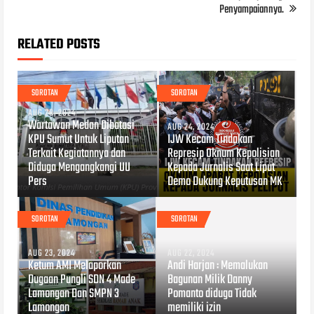
Penyampaiannya.
RELATED POSTS
SOROTAN
SOROTAN
AUG 28, 2024
Wartawan Medan Dibatasi
AUG 24, 2024
KPU Sumut Untuk Liputan
IJW Kecam Tindakan
Terkait Kegiatannya dan
Represip Oknum Kepolisian
Diduga Mengangkangi UU
Kepada Jurnalis Saat Liput
Pers
Demo Dukung Keputusan MK
SOROTAN
SOROTAN
AUG 23, 2024
AUG 22, 2024
Ketum AMI Melaporkan
Andi Harjan : Memalukan
Dugaan Pungli SDN 4 Made
Bagunan Milik Danny
Lamongan Dan SMPN 3
Pomanto diduga Tidak
Lamongan
memiliki izin