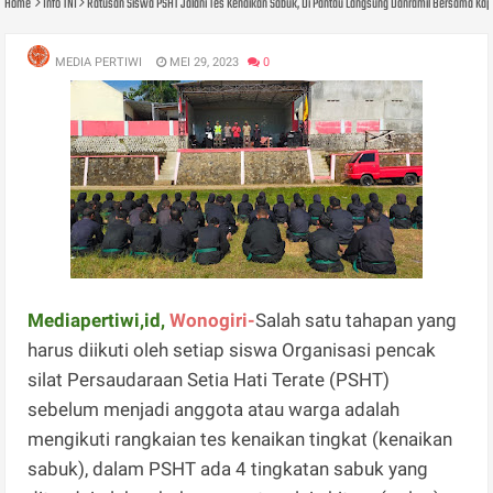
Home
Info TNI
Ratusan Siswa PSHT Jalani Tes Kenaikan Sabuk, Di Pantau Langsung Danramil Bersama Ka
MEDIA PERTIWI
MEI 29, 2023
0
Mediapertiwi,id,
Wonogiri-
Salah satu tahapan yang
harus diikuti oleh setiap siswa Organisasi pencak
silat Persaudaraan Setia Hati Terate (PSHT)
sebelum menjadi anggota atau warga adalah
mengikuti rangkaian tes kenaikan tingkat (kenaikan
sabuk), dalam PSHT ada 4 tingkatan sabuk yang