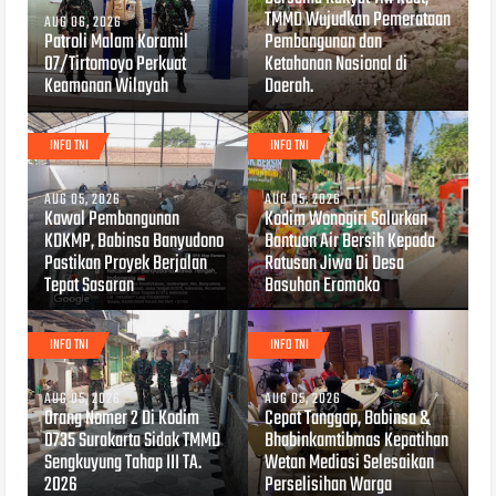
TMMD Wujudkan Pemerataan
AUG 06, 2026
Patroli Malam Koramil
Pembangunan dan
07/Tirtomoyo Perkuat
Ketahanan Nasional di
Keamanan Wilayah
Daerah.
INFO TNI
INFO TNI
AUG 05, 2026
AUG 05, 2026
Kawal Pembangunan
Kodim Wonogiri Salurkan
KDKMP, Babinsa Banyudono
Bantuan Air Bersih Kepada
Pastikan Proyek Berjalan
Ratusan Jiwa Di Desa
Tepat Sasaran
Basuhan Eromoko
INFO TNI
INFO TNI
AUG 05, 2026
AUG 05, 2026
Orang Nomer 2 Di Kodim
Cepat Tanggap, Babinsa &
0735 Surakarta Sidak TMMD
Bhabinkamtibmas Kepatihan
Sengkuyung Tahap III TA.
Wetan Mediasi Selesaikan
2026
Perselisihan Warga