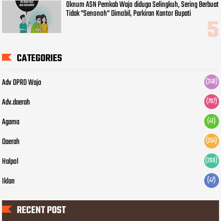
Oknum ASN Pemkab Wajo diduga Selingkuh, Sering Berbuat
Tidak "Senonoh" Dimobil, Parkiran Kantor Bupati
CATEGORIES
Adv DPRD Wajo
(248)
Adv.daerah
(797)
Agama
(41)
Daerah
(254)
Halpol
(266)
Iklan
(47)
RECENT POST