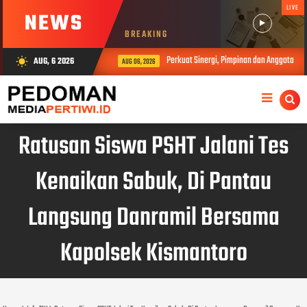
LIVE
NEWS
BREAKING
Perkuat Sinergi, Pimpinan dan Anggota DP
AUG, 6 2026
wb_sunny
AUG 06, 2026
Ratusan Siswa PSHT Jalani Tes
Kenaikan Sabuk, Di Pantau
Langsung Danramil Bersama
Kapolsek Kismantoro