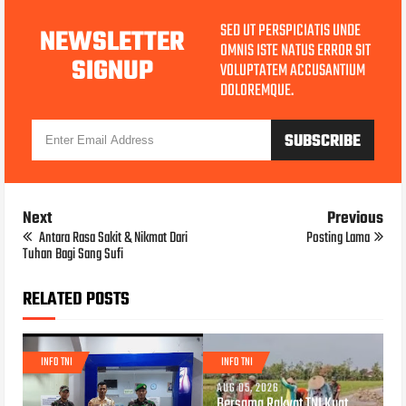
SED UT PERSPICIATIS UNDE
NEWSLETTER
OMNIS ISTE NATUS ERROR SIT
SIGNUP
VOLUPTATEM ACCUSANTIUM
DOLOREMQUE.
Next
Previous
Antara Rasa Sakit & Nikmat Dari
Posting Lama
Tuhan Bagi Sang Sufi
RELATED POSTS
INFO TNI
INFO TNI
AUG 05, 2026
Bersama Rakyat TNI Kuat,