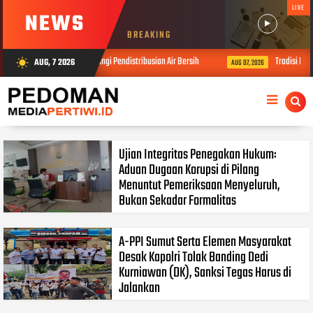
LIVE
NEWS
BREAKING
ramil Wonosegoro Dampingi Pendistribusian Air Bersih
Tradisi Memetri
AUG, 7 2026
wb_sunny
AUG 07, 2026
Ujian Integritas Penegakan Hukum:
Aduan Dugaan Korupsi di Pilang
Menuntut Pemeriksaan Menyeluruh,
Bukan Sekadar Formalitas
A-PPI Sumut Serta Elemen Masyarakat
Desak Kapolri Tolak Banding Dedi
Kurniawan (DK), Sanksi Tegas Harus di
Jalankan