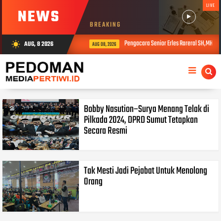
LIVE
NEWS
BREAKING
Pengacara Senior Erles Rareral SH,MH,.: 
AUG, 8 2026
wb_sunny
AUG 08, 2026
Bobby Nasution–Surya Menang Telak di
Pilkada 2024, DPRD Sumut Tetapkan
Secara Resmi
Tak Mesti Jadi Pejabat Untuk Menolong
Orang