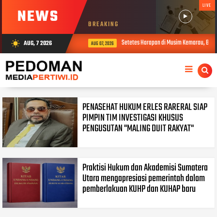
LIVE
NEWS
BREAKING
Setetes Harapan di Musim Kemarau, Babin
AUG, 7 2026
wb_sunny
AUG 07, 2026
PENASEHAT HUKUM ERLES RARERAL SIAP
PIMPIN TIM INVESTIGASI KHUSUS
PENGUSUTAN "MALING DUIT RAKYAT"
Praktisi Hukum dan Akademisi Sumatera
Utara mengapresiasi pemerintah dalam
pemberlakuan KUHP dan KUHAP baru