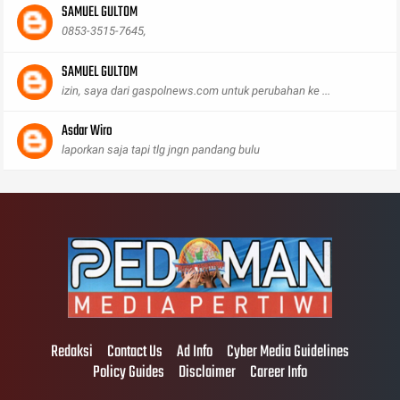
SAMUEL GULTOM
0853-3515-7645,
SAMUEL GULTOM
izin, saya dari gaspolnews.com untuk perubahan ke ...
Asdar Wiro
laporkan saja tapi tlg jngn pandang bulu
Redaksi
Contact Us
Ad Info
Cyber Media Guidelines
Policy Guides
Disclaimer
Career Info