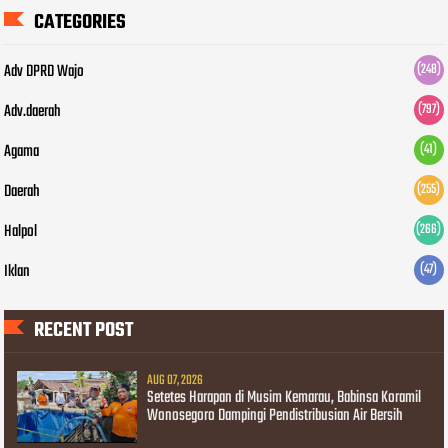
CATEGORIES
Adv DPRD Wajo
(248)
Adv.daerah
(797)
Agama
(41)
Daerah
(255)
Halpol
(266)
Iklan
(47)
RECENT POST
AUG 07, 2026
Setetes Harapan di Musim Kemarau, Babinsa Koramil
Wonosegoro Dampingi Pendistribusian Air Bersih