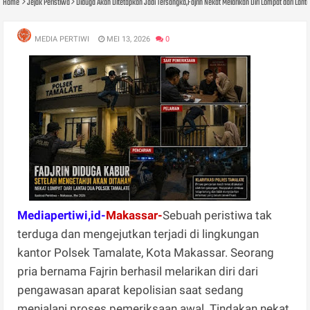
Home
Jejak Peristiwa
Diduga Akan Ditetapkan Jadi Tersangka,Fajrin Nekat Melarikan Diri Lompat dari Lant
MEDIA PERTIWI
MEI 13, 2026
0
Mediapertiwi,id-
Makassar-
Sebuah peristiwa tak
terduga dan mengejutkan terjadi di lingkungan
kantor Polsek Tamalate, Kota Makassar. Seorang
pria bernama Fajrin berhasil melarikan diri dari
pengawasan aparat kepolisian saat sedang
menjalani proses pemeriksaan awal. Tindakan nekat