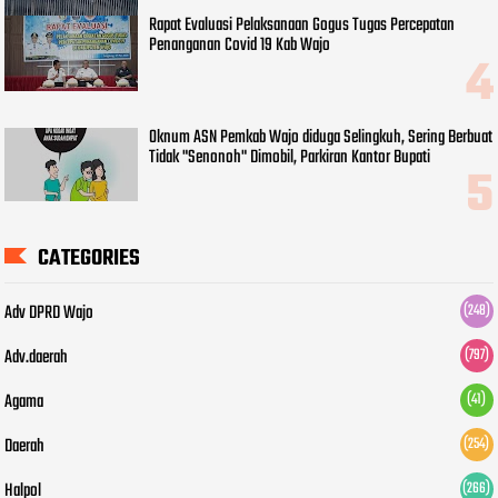
Rapat Evaluasi Pelaksanaan Gogus Tugas Percepatan
Penanganan Covid 19 Kab Wajo
Oknum ASN Pemkab Wajo diduga Selingkuh, Sering Berbuat
Tidak "Senonoh" Dimobil, Parkiran Kantor Bupati
CATEGORIES
Adv DPRD Wajo
(248)
Adv.daerah
(797)
Agama
(41)
Daerah
(254)
Halpol
(266)