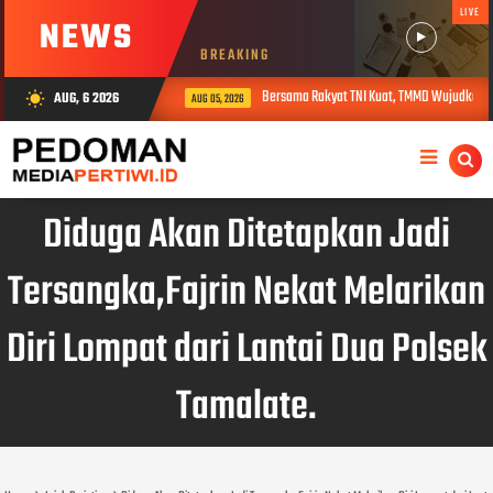
LIVE
NEWS
BREAKING
Bersama Rakyat TNI Kuat, TMMD Wujudkan Pemera
AUG, 6 2026
wb_sunny
AUG 05, 2026
Diduga Akan Ditetapkan Jadi
Tersangka,Fajrin Nekat Melarikan
Diri Lompat dari Lantai Dua Polsek
Tamalate.