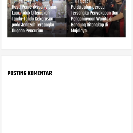
JUL 07, 2026
JUN 24, 2026
Hasil Pemeriksaan Visum
Polda Jabar Gercep,
Luar, Tidak Ditemukan
Tersangka Penyekapan Dan
Tanda-Tanda Kekerasan
Penganiayaan Wanita di
pada Jenazah Tersangka
Bandung Ditangkap di
Dugaan Pencurian
Majalaya
POSTING KOMENTAR