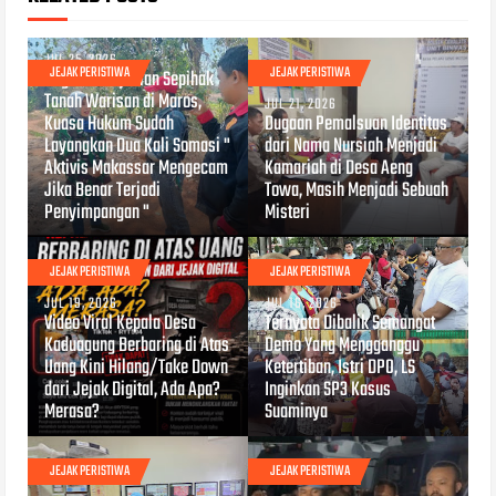
JUL 25, 2026
JEJAK PERISTIWA
JEJAK PERISTIWA
Dugaan Penjualan Sepihak
Tanah Warisan di Maros,
JUL 21, 2026
Kuasa Hukum Sudah
Dugaan Pemalsuan Identitas
Layangkan Dua Kali Somasi "
dari Nama Nursiah Menjadi
Aktivis Makassar Mengecam
Kamariah di Desa Aeng
Jika Benar Terjadi
Towa, Masih Menjadi Sebuah
Penyimpangan "
Misteri
JEJAK PERISTIWA
JEJAK PERISTIWA
JUL 19, 2026
JUL 16, 2026
Video Viral Kepala Desa
Ternyata Dibalik Semangat
Kaduagung Berbaring di Atas
Demo Yang Mengganggu
Uang Kini Hilang/Take Down
Ketertiban, Istri DPO, LS
dari Jejak Digital, Ada Apa?
Inginkan SP3 Kasus
Merasa?
Suaminya
JEJAK PERISTIWA
JEJAK PERISTIWA