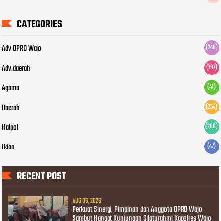
CATEGORIES
Adv DPRD Wajo
(248)
Adv.daerah
(797)
Agama
(41)
Daerah
(254)
Halpol
(266)
Iklan
(47)
RECENT POST
AUG 06, 2026
Perkuat Sinergi, Pimpinan dan Anggota DPRD Wajo
Sambut Hangat Kunjungan Silaturahmi Kapolres Wajo