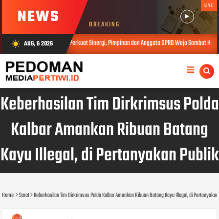
LIVE
NEWS
BREAKING
Perkuat Sinergi, Pimpinan dan Anggota DPRD Wajo Sambut Hangat Kunjungan Si
AUG, 6 2026
wb_sunny
AUG 06, 2026
Keberhasilan Tim Dirkrimsus Polda
Kalbar Amankan Ribuan Batang
Kayu Illegal, di Pertanyakan Publik
Home
Sorot
Keberhasilan Tim Dirkrimsus Polda Kalbar Amankan Ribuan Batang Kayu Illegal, di Pertanyakan