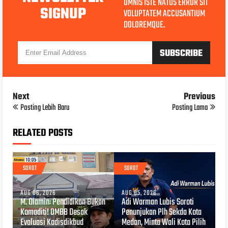
OMNIS ISTE NATUS ERROR SIT
SIGNUP
VOLUPTATEM ACCUSANTIUM
DOLOREMQUE.
Next
Previous
Posting Lebih Baru
Posting Lama
RELATED POSTS
SOROT
SOROT
AUG 06, 2026
AUG 05, 2026
M. Diamin: Pendidikan Bukan
Adi Warman Lubis Soroti
Komoditi! OMBB Desak
Penunjukan Plh Sekda Kota
Evaluasi Kadisdikbud
Medan, Minta Wali Kota Pilih